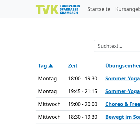
Skip to main content
Startseite
Kursange
Tag ▲
Zeit
Übungseinhei
Montag
18:00 - 19:30
Sommer-Yoga 2
Montag
19:45 - 21:15
Sommer-Yoga 2
Mittwoch
19:00 - 20:00
Choreo & Fre
Mittwoch
18:30 - 19:30
Bewegt im S