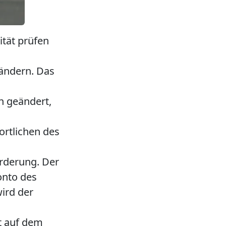
ität prüfen
 ändern. Das
n geändert,
ortlichen des
rderung. Der
onto des
ird der
st auf dem