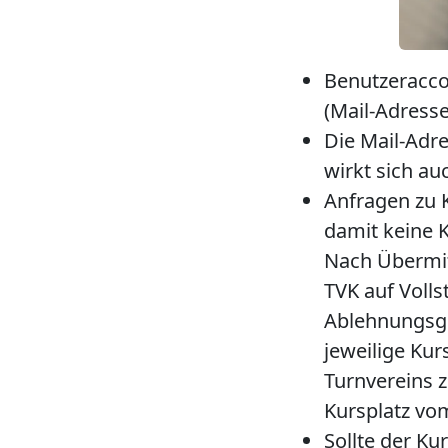
Benutzeracc
(Mail-Adress
Die
Mail-Adr
wirkt sich au
Anfragen zu 
damit keine K
Nach Übermit
TVK auf Volls
Ablehnungsgr
jeweilige
Kurs
Turnvereins
Kursplatz vom
Sollte der Ku