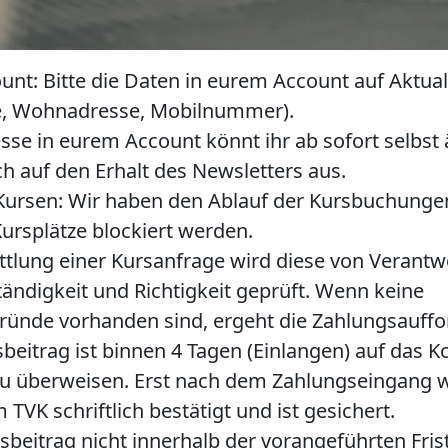
ount
: Bitte die Daten in eurem Account auf Aktual
e, Wohnadresse, Mobilnummer).
esse
in eurem Account könnt ihr ab sofort selbst
ch auf den Erhalt des Newsletters aus.
Kursen
: Wir haben den
Ablauf der Kursbuchunge
ursplätze blockiert werden
.
tlung einer Kursanfrage wird diese von Verantw
tändigkeit und Richtigkeit geprüft. Wenn keine
ünde vorhanden sind, ergeht die Zahlungsauffo
beitrag ist binnen 4 Tagen
(Einlangen) auf das K
zu überweisen
. Erst nach dem Zahlungseingang w
 TVK schriftlich bestätigt und ist gesichert.
rsbeitrag nicht innerhalb der vorangeführten Fri