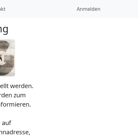
akt
Anmelden
ng
ellt werden.
erden zum
nformieren.
 auf
ohnadresse,