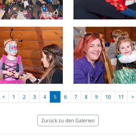
<
1
2
3
4
5
6
7
8
9
10
11
>
Zurück zu den Galerien